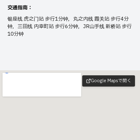
交通指南
：
银座线 虎之门站 步行1分钟，丸之内线 霞关站 步行4分
钟，三田线 内幸町站 步行6分钟，JR山手线 新桥站 步行
10分钟
Google Mapsで開く