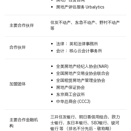
房地产投资咨询
房地产评估服务 Urbalytics
住友不动产、东急不动产、野村不动产
主要合作伙伴
等
法律： 英和法律事務所
合作伙伴
会计： 核心云会计事务所
全美房地产经纪人协会(NAR)
全国房地产交易业协会联合会
全国租赁房地产管理业协会
加盟团体
房地产保证协会
东京商工会议所
中华总商会 (CCCJ)
三井住友银行、明日香信用组合、欧力
主要合作金融机
士银行、东日本银行、SBJ银行、骏河
构
银行 等 （排名不分先后・敬称略）