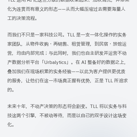
TLL 运用 AI 把这些分散的数据收集起来、加以清洗，并体系
化为连贯而有意义的形态——从而大幅压缩过去需要海量人
工的决策流程。
而我们不只是一家科技公司。TLL 是一支一体化操作的实务
家团队，从物件收购・再销售、租赁管理，到民宿・旅馆运
营，均由内部完成；与此同时，我们也自主研发并运营不动
产数据分析平台「Urbalytics」。在 AI 整备好的数据之上，
叠加我们在现场积累的实务经验——以此为客户提供更优质
的服务，让他们在这一市场真正握有优势，正是 TLL 所追求
的。
未来十年，不动产决策的形态将会剧变。TLL 将以实务与科
技这两个引擎，不被动等待，而是以自己的双手设计这场变
化。