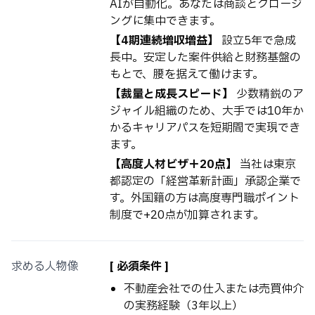
AIが自動化。あなたは商談とクロージ
ングに集中できます。
【4期連続増収増益】
設立5年で急成
長中。安定した案件供給と財務基盤の
もとで、腰を据えて働けます。
【裁量と成長スピード】
少数精鋭のア
ジャイル組織のため、大手では10年か
かるキャリアパスを短期間で実現でき
ます。
【高度人材ビザ＋20点】
当社は東京
都認定の「経営革新計画」承認企業で
す。外国籍の方は高度専門職ポイント
制度で+20点が加算されます。
求める人物像
[ 必須条件 ]
不動産会社での仕入または売買仲介
の実務経験（3年以上）