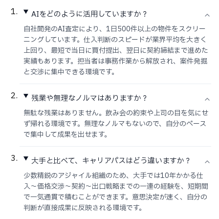
AIをどのように活用していますか？
自社開発のAI査定により、1日500件以上の物件をスクリー
ニングしています。仕入判断のスピードが業界平均を大きく
上回り、最短で当日に買付提出、翌日に契約締結まで進めた
実績もあります。担当者は事務作業から解放され、案件発掘
と交渉に集中できる環境です。
残業や無理なノルマはありますか？
無駄な残業はありません。飲み会の約束や上司の目を気にせ
ず帰れる環境です。無理なノルマもないので、自分のペース
で集中して成果を出せます。
大手と比べて、キャリアパスはどう違いますか？
少数精鋭のアジャイル組織のため、大手では10年かかる仕
入〜価格交渉〜契約〜出口戦略までの一連の経験を、短期間
で一気通貫で積むことができます。意思決定が速く、自分の
判断が直接成果に反映される環境です。