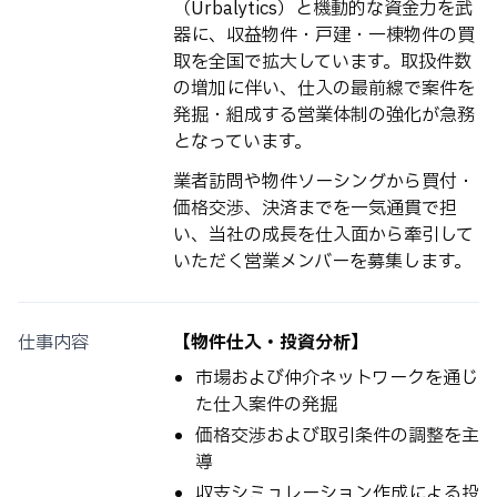
（Urbalytics）と機動的な資金力を武
器に、収益物件・戸建・一棟物件の買
取を全国で拡大しています。取扱件数
の増加に伴い、仕入の最前線で案件を
発掘・組成する営業体制の強化が急務
となっています。
業者訪問や物件ソーシングから買付・
価格交渉、決済までを一気通貫で担
い、当社の成長を仕入面から牽引して
いただく営業メンバーを募集します。
仕事内容
【物件仕入・投資分析】
市場および仲介ネットワークを通じ
た仕入案件の発掘
価格交渉および取引条件の調整を主
導
収支シミュレーション作成による投